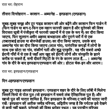
रात भर: तेहरान
तीसरा दिन
तेहरान -- काशान -- अब्यानेह -- इस्फ़हान (एस्फ़हान)
सुबह-सुबह समूह और टूर गाइड काशान की ओर बढ़ेंगे और काशान फिन गार्डन में
(फिन गार्डन या बाग-ए-फिन एक महान फारसी उद्यान है और यूनेस्को की विश्व
विरासत सूची में पंजीकृत नौ फारसी उद्यानों में से एक के रूप में) का दौरा किया
जाएगा, फिर सुल्तान अमीर अहमद बाथहाउस और पुराने घरों में से एक
(तबाताबाई हाउस या बोरुजेर्डी हाउस) का दौरा किया जाएगा, उसके बाद
अब्यानेह गांव का दौरा किया जाएगा (लाल गांव), पारंपरिक कपड़ों में लोगों के
साथ एक छोटा सा गांव, संकीर्ण गली और शुद्ध प्रकृति . यह गाँव सबसे अच्छे
ईरानी गाँवों में से एक है जहाँ आप खुद को ईरानी लोगों और संस्कृति के इतने
करीब पा सकते हैं, सभी दीवारें मिट्टी के रंग के कारण लाल हैं,…। अब्यानेह
गांव के दौरे के बाद इस्फहान/एस्फहान की ओर। होटल चेक-इन और आराम।
रात भर: इस्फ़हान/एस्फ़हान
दिन 4
इस्फ़हान/एस्फ़हान
सुबह टूर गाइड आपको इस्फ़हान / एस्फ़हान शहर के दौरे के लिए लॉबी में मिलेगा
जिसमें सियो से पोल पुल (जो इस्फ़हान में सबसे लंबा ऐतिहासिक पुल है) और
खाजो पुल की यात्रा शामिल है, फिर इस्फ़हान के मस्जिद-ए जामे की यात्रा जारी
रखें / इस्फ़हान की अतीक जमीह मस्जिद, अद्वितीय जगह है कि पर्यटक इसे देखने
से कभी नहीं चूकते, यूनेस्को की विश्व धरोहर स्थल। यह प्राचीन मस्जिद