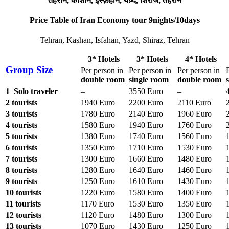
तेहरान, काशान, इस्फ़हान, यज़्द, शिराज, तेहरान
Price Table of Iran Economy tour 9nights/10days
Tehran, Kashan, Isfahan, Yazd, Shiraz, Tehran
3* Hotels
3* Hotels
4* Hotels
Group Size
Per person in
Per person in
Per person in
double room
single room
double room
1 Solo traveler
–
3550 Euro
–
2 tourists
1940 Euro
2200 Euro
2110 Euro
3 tourists
1780 Euro
2140 Euro
1960 Euro
4 tourists
1580 Euro
1940 Euro
1760 Euro
5 tourists
1380 Euro
1740 Euro
1560 Euro
6 tourists
1350 Euro
1710 Euro
1530 Euro
7 tourists
1300 Euro
1660 Euro
1480 Euro
8 tourists
1280 Euro
1640 Euro
1460 Euro
9 tourists
1250 Euro
1610 Euro
1430 Euro
10 tourists
1220 Euro
1580 Euro
1400 Euro
11 tourists
1170 Euro
1530 Euro
1350 Euro
12 tourists
1120 Euro
1480 Euro
1300 Euro
13 tourists
1070 Euro
1430 Euro
1250 Euro