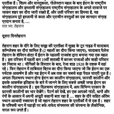
प्रतीक है। शिल्प और वास्तुकला, गोलेस्तान महल के बाद ईरान के राष्ट्रीय
संग्रहालय और इस्लामी संग्रहालय राष्ट्रीय संग्रहालय के अगले दरवाजे पर
जाकर शहर का दौरा जारी रखते हैं, और उसी परिसर का हिस्सा है, यह
संग्रहालय पूरे इस्लामी से कला और प्राचीन वस्तुओं का एक शानदार संग्रह
प्रदान करता है, …
रात भर: तेहरान
दूसरा दिन
तेहरान
तेहरान शहर के दौरे के लिए समूह की प्रतीक्षा में सुबह के टूर गाइड में सादाबाद
कॉम्प्लेक्स का दौरा शामिल है (2 महलों का दौरा किया जाएगा), सादाबाद पैलेस
तेहरान के शेमिरन क्षेत्र में ईरान के पहलवी राजवंश द्वारा बनाया गया एक महल
है। इस परिसर में पहली बार 19वीं शताब्दी में काजर राजाओं और शाही परिवार
का निवास था। यौगिकों के विस्तार के बाद, रेजा शाह 1920 के दशक में वहां
रहे। फिर तेहरान में ताबियात ब्रिज का दौरा किया जाएगा जो कि ईरान का एक
पर्यटक आकर्षण है और यह ईरान में अब तक का सबसे बड़ा पैदल यात्री पुल है।
अगला दिलचस्प स्थान होगा ईरान का कालीन संग्रहालय, फारसी कालीन और
इसके आकर्षक इतिहास के बारे में जानने के लिए सबसे अच्छी जगह ईरान का
कालीन संग्रहालय है। इस दिलचस्प संग्रहालय में, आप विभिन्न प्रकार के
फ़ारसी कालीनों का भार देखेंगे। पैटर्न को देखें, हर एक आपको गांठों, धागों और
रंगों के आकार में अपनी अनूठी कहानी बता रहा है … शहर के दौरे सहित अंतिम
स्थान आजादी स्क्वायर है जो महान तेहरान शहर के प्रतीकों में से एक है। शहर
के पश्चिमी भाग में पहाड़ी पर बर्फ-सफेद संगमरमर की संरचना के लैकोनिक,
सरल रूप उगते हैं।