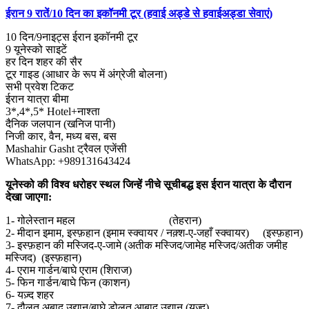
ईरान 9 रातें/10 दिन का इकॉनमी टूर (हवाई अड्डे से हवाईअड्डा सेवाएं)
10 दिन/9नाइट्स ईरान इकॉनमी टूर
9 यूनेस्को साइटें
हर दिन शहर की सैर
टूर गाइड (आधार के रूप में अंग्रेजी बोलना)
सभी प्रवेश टिकट
ईरान यात्रा बीमा
3*,4*,5* Hotel+नाश्ता
दैनिक जलपान (खनिज पानी)
निजी कार, वैन, मध्य बस, बस
Mashahir Gasht ट्रैवल एजेंसी
WhatsApp: +989131643424
यूनेस्को की विश्व धरोहर स्थल जिन्हें नीचे सूचीबद्ध इस ईरान यात्रा के दौरान
देखा जाएगा:
1- गोलेस्तान महल (तेहरान)
2- मीदान इमाम, इस्फ़हान (इमाम स्क्वायर / नक़्श-ए-जहाँ स्क्वायर) (इस्फ़हान)
3- इस्फ़हान की मस्जिद-ए-जामे (अतीक मस्जिद/जामेह मस्जिद/अतीक जमीह
मस्जिद) (इस्फ़हान)
4- एराम गार्डन/बाघे एराम (शिराज)
5- फिन गार्डन/बाघे फिन (काशन)
6- यज़्द शहर
7- दौलत अबाद उद्यान/बाघे डोलत आबाद उद्यान (यज़्द)