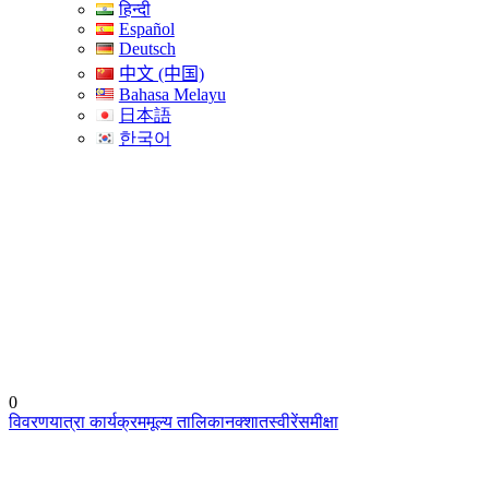
हिन्दी
Español
Deutsch
中文 (中国)
Bahasa Melayu
日本語
한국어
0
विवरण
यात्रा कार्यक्रम
मूल्य तालिका
नक्शा
तस्वीरें
समीक्षा