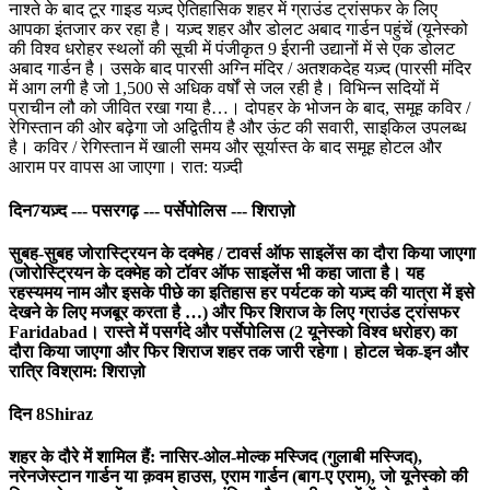
नाश्ते के बाद टूर गाइड यज़्द ऐतिहासिक शहर में ग्राउंड ट्रांसफर के लिए
आपका इंतजार कर रहा है। यज़्द शहर और डोलट अबाद गार्डन पहुंचें (यूनेस्को
की विश्व धरोहर स्थलों की सूची में पंजीकृत 9 ईरानी उद्यानों में से एक डोलट
अबाद गार्डन है। उसके बाद पारसी अग्नि मंदिर / अतशकदेह यज़्द (पारसी मंदिर
में आग लगी है जो 1,500 से अधिक वर्षों से जल रही है। विभिन्न सदियों में
प्राचीन लौ को जीवित रखा गया है…। दोपहर के भोजन के बाद, समूह कविर /
रेगिस्तान की ओर बढ़ेगा जो अद्वितीय है और ऊंट की सवारी, साइकिल उपलब्ध
है। कविर / रेगिस्तान में खाली समय और सूर्यास्त के बाद समूह होटल और
आराम पर वापस आ जाएगा। रात: यज़्दी
दिन7
यज़्द --- पसरगढ़ --- पर्सेपोलिस --- शिराज़ो
सुबह-सुबह जोरास्ट्रियन के दक्मेह / टावर्स ऑफ साइलेंस का दौरा किया जाएगा
(जोरोस्ट्रियन के दक्मेह को टॉवर ऑफ साइलेंस भी कहा जाता है। यह
रहस्यमय नाम और इसके पीछे का इतिहास हर पर्यटक को यज़्द की यात्रा में इसे
देखने के लिए मजबूर करता है …) और फिर शिराज के लिए ग्राउंड ट्रांसफर
Faridabad। रास्ते में पसर्गदे और पर्सेपोलिस (2 यूनेस्को विश्व धरोहर) का
दौरा किया जाएगा और फिर शिराज शहर तक जारी रहेगा। होटल चेक-इन और
रात्रि विश्राम: शिराज़ो
दिन 8
Shiraz
शहर के दौरे में शामिल हैं: नासिर-ओल-मोल्क मस्जिद (गुलाबी मस्जिद),
नरेनजेस्टान गार्डन या क़वम हाउस, एराम गार्डन (बाग-ए एराम), जो यूनेस्को की