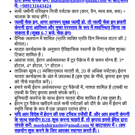
द्वारा हमसे संपर्क करें: mashahirgasht@gmail.com या व्हाट्सएप
में: +989131643424
सभी जमीनी परिवहन निजी पर्यटक कार (कार, वैन, मध्य बस, बस) +
चालक के साथ होंगे।
जल्दी चेक इन, अगर आगमन सुबह जल्दी हो, तो जल्दी चेक इन हमारी
कंपनी द्वारा आतिथ्य और मुफ्त प्रस्ताव के रूप में व्यवस्थित किया जा
सकता है (सुबह 6-7 बजे, चेक-इन)
दैनिक जलपान में शामिल (प्रति व्यक्ति प्रति दिन मिनरल वाटर की 2
बोतल)।
यात्रा कार्यक्रम के अनुसार ऐतिहासिक स्थानों के लिए प्रवेश शुल्क/
टिकट शामिल है।
आवास स्तर, ईरान अर्थव्यवस्था में टूर पैकेज में से चयन योग्य हैं: 3*
होटल, 4* होटल, 5* होटल।
तालिका मूल्य (1 व्यक्ति/एकल यात्री से, 20 से अधिक पर्यटक) ईरान
यात्रा कार्यक्रम के अंत में उपलब्ध है (इस पृष्ठ के नीचे, कृपया इस पृष्ठ
को नीचे स्क्रॉल करें)।
हमारे सभी ईरान अर्थव्यवस्था टूर पैकेजों में, नाश्ता शामिल है (एचबी या
एफबी के लिए कृपया हमसे संपर्क करें)।
बुनियादी कवरेज के साथ ईरान यात्रा बीमा शामिल है (यह मुफ़्त है)
ईरान टूर पैकेज खरीदने वाले सभी पर्यटकों को दौरे के अंत में ईरान की
स्मृति चिन्ह के रूप में एक उपहार प्राप्त होगा।
यदि आप विदेश में ईरान की एक ट्रैवल एजेंसी हैं, और आप हमारी कंपनी
के साथ सहयोग B2B शुरू करना चाहते हैं, तो कृपया हमसे ईमेल द्वारा
संपर्क करें: mashahirgasht@gmail.com या व्हाट्सएप में। (हम
सहयोग शुरू करने के लिए आपका स्वागत करते हैं)।