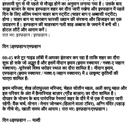
इस्लामी युग से भी पहले से मौजूद होने का अनुमान लगाया गया है। उसके बाद
समूह बाजार के साथ इस्फहान शहर का दौरा जारी रखेगा और इस्फहान में पहले
दिन के लिए अंतिम स्थान चाहर बाग स्ट्रीट (चाहर बाग ए अब्बासी स्ट्रीट)
होगा। चाहर बाग या चारबाग फारसी उद्यान की संरचना और डिजाइन का एक
उदाहरण है। इस्फहान की चाहरबाग गली शाह अब्बास के जमाने में बनी थी।
होटल लौटें और आराम करें।
रात भर: इस्फ़हान / इस्फ़हान।
दिन 5
इस्फ़हान/एस्फ़हान
08:45 बजे टूर गाइड लॉबी में आपका इंतजार कर रहा है ताकि शहर का दौरा
शुरू हो सके जो अद्भुत है और इसमें मीदान इमाम (इमाम स्क्वायर / नक्श-ए जहान
स्क्वायर) -यूनेस्को विश्व धरोहर स्थल का दौरा शामिल है। मीदान इमाम,
एस्फहान (इमाम स्क्वायर / नक्श-ए-जहान स्क्वायर) में 4 उत्कृष्ट कृतियों की
यात्रा शामिल है:
इमाम मस्जिद, शेख लोतफुल्ला मस्जिद, चेहल सोतौन महल, अली कापू महल और
इस परिसर के अंत में क़ैसरियाह बाज़ार (ग्रैंड बाज़ार) का दौरा शामिल है।
दोपहर के भोजन के बाद पारंपरिक रेस्तरां शहर के दौरे में से एक में यात्रा जारी
रहेगी: वैंक चर्च, मोनार / मेनार जोनबन (हिलाने वाला टॉवर), अग्नि मंदिर (पहाड़
के नीचे से), खाली समय और आराम। रात भर: इस्फ़हान/एस्फ़हान।
दिन 6
इस्फ़हान --- यज़्दी