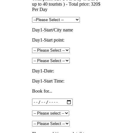
up to 40 tourists ) - Total price: 320$
Per Day
Day1-Start/City name
Day1-Start point:
Day1-Date:
Day1-Start Time:
Book for...