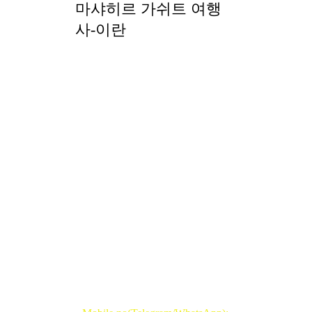
마샤히르 가쉬트 여행
사-이란
이 섹션에서는 다음을 예약하실
수 있습니다.
차량(1명~3명)
밴(2명~10명)
중간 버스(최대 20명)
VIP 버스(최대 24명)
버스(최대 30명)
이란에서 차량이 필요한 날짜 또
는 도착일부터 출발일까지 이란
에서 차량을 예약하실 수 있습니
다. 저희는 항상 고객님을 소중히
생각합니다. 궁금한 점이 있으시
면 언제든지 문의해 주세요.