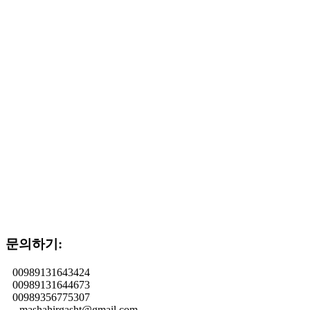
+989131643424, +989131644673,
+989356775307
mashahirgasht@gmail.com
문의하기:
00989131643424
00989131644673
00989356775307
mashahirgasht@gmail.com