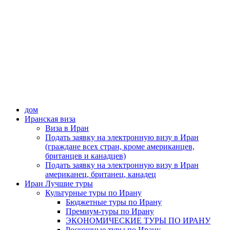
дом
Иранская виза
Виза в Иран
Подать заявку на электронную визу в Иран
(граждане всех стран, кроме американцев,
британцев и канадцев)
Подать заявку на электронную визу в Иран
американец, британец, канадец
Иран Лучшие туры
Культурные туры по Ирану
Бюджетные туры по Ирану
Премиум-туры по Ирану
ЭКОНОМИЧЕСКИЕ ТУРЫ ПО ИРАНУ
Роскошные туры по Ирану