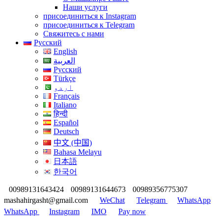
Наши услуги
присоединиться к Instagram
присоединиться к Telegram
Свяжитесь с нами
Русский
English
العربية
Русский
Türkçe
اردو
Français
Italiano
हिन्दी
Español
Deutsch
中文 (中国)
Bahasa Melayu
日本語
한국어
00989131643424
00989131644673
00989356775307
mashahirgasht@gmail.com
WeChat
Telegram
WhatsApp
WhatsApp
Instagram
IMO
Pay now