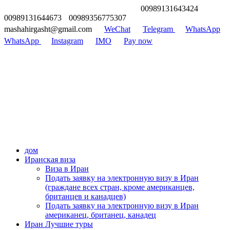
00989131643424
00989131644673
00989356775307
mashahirgasht@gmail.com
WeChat
Telegram
WhatsApp
WhatsApp
Instagram
IMO
Pay now
дом
Иранская виза
Виза в Иран
Подать заявку на электронную визу в Иран
(граждане всех стран, кроме американцев,
британцев и канадцев)
Подать заявку на электронную визу в Иран
американец, британец, канадец
Иран Лучшие туры