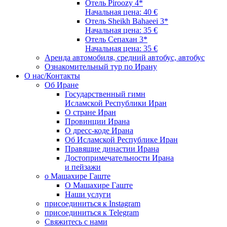
Отель Piroozy 4*
Начальная цена: 40 €
Отель Sheikh Bahaeei 3*
Начальная цена: 35 €
Отель Сепахан 3*
Начальная цена: 35 €
Аренда автомобиля, средний автобус, автобус
Ознакомительный тур по Ирану
О нас/Контакты
Об Иране
Государственный гимн
Исламской Республики Иран
О стране Иран
Провинции Ирана
О дресс-коде Ирана
Об Исламской Республике Иран
Правящие династии Ирана
Достопримечательности Ирана
и пейзажи
о Машахире Гаште
О Машахире Гаште
Наши услуги
присоединиться к Instagram
присоединиться к Telegram
Свяжитесь с нами