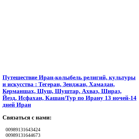
Путешествие Иран-колыбель религий, культуры
и искусства : Тегеран, Зенджан, Хамадан,
Керманшах, Шуш, Шуштар, Ахваз, Шираз,
Йезд, Исфахан, Кашан/Тур по Ирану 13 ночей-14
дней Иран
Связаться с нами:
00989131643424
00989131644673