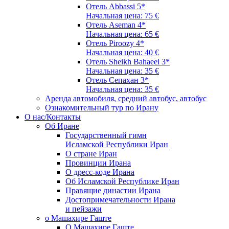
Отель Abbassi 5*
Начальная цена: 75 €
Отель Aseman 4*
Начальная цена: 65 €
Отель Piroozy 4*
Начальная цена: 40 €
Отель Sheikh Bahaeei 3*
Начальная цена: 35 €
Отель Сепахан 3*
Начальная цена: 35 €
Аренда автомобиля, средний автобус, автобус
Ознакомительный тур по Ирану
О нас/Контакты
Об Иране
Государственный гимн
Исламской Республики Иран
О стране Иран
Провинции Ирана
О дресс-коде Ирана
Об Исламской Республике Иран
Правящие династии Ирана
Достопримечательности Ирана
и пейзажи
о Машахире Гаште
О Машахире Гаште