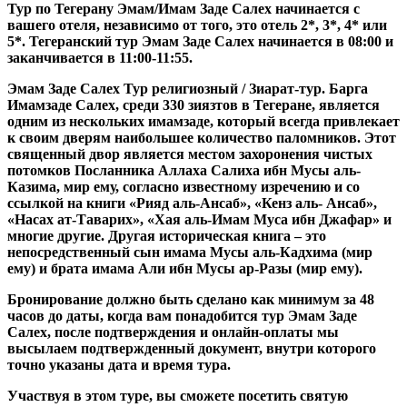
Тур по Тегерану Эмам/Имам Заде Салех начинается с
вашего отеля, независимо от того, это отель 2*, 3*, 4* или
5*. Тегеранский тур Эмам Заде Салех начинается в 08:00 и
заканчивается в 11:00-11:55.
Эмам Заде Салех Тур религиозный / Зиарат-тур. Барга
Имамзаде Салех, среди 330 зиязтов в Тегеране, является
одним из нескольких имамзаде, который всегда привлекает
к своим дверям наибольшее количество паломников. Этот
священный двор является местом захоронения чистых
потомков Посланника Аллаха Салиха ибн Мусы аль-
Казима, мир ему, согласно известному изречению и со
ссылкой на книги «Рияд аль-Ансаб», «Кенз аль- Ансаб»,
«Насах ат-Таварих», «Хая аль-Имам Муса ибн Джафар» и
многие другие. Другая историческая книга – это
непосредственный сын имама Мусы аль-Кадхима (мир
ему) и брата имама Али ибн Мусы ар-Разы (мир ему).
Бронирование должно быть сделано как минимум за 48
часов до даты, когда вам понадобится тур Эмам Заде
Салех, после подтверждения и онлайн-оплаты мы
высылаем подтвержденный документ, внутри которого
точно указаны дата и время тура.
Участвуя в этом туре, вы сможете посетить святую