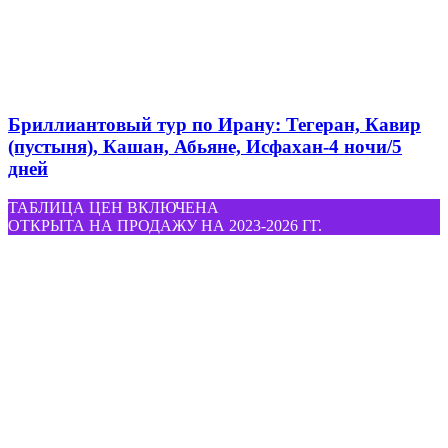
Бриллиантовый тур по Ирану: Тегеран, Кавир
(пустыня), Кашан, Абьяне, Исфахан-4 ночи/5
дней
ТАБЛИЦА ЦЕН ВКЛЮЧЕНА
ОТКРЫТА НА ПРОДАЖУ НА 2023-2026 ГГ.