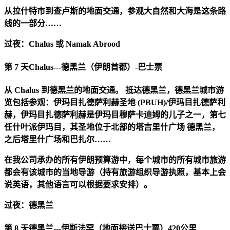
从拉什特市到查卢斯的地面交通，参观大自然和大海是这条路
线的一部分……
过夜：Chalus 或 Namak Abrood
第 7 天
Chalus---德黑兰（伊朗首都）-巴士票
从 Chalus 到德黑兰的地面交通。 抵达德黑兰，德黑兰城市游
览包括参观：伊玛目扎德萨利赫圣地 (PBUH)/伊玛目扎德萨利
赫，伊玛目扎德萨利赫是伊玛目穆萨卡迪姆的儿子之一，第七
任什叶派伊玛目，其圣地位于北部的塔吉里什广场 德黑兰，
之后塔里什广场和巴扎尔……
在我公司承办的所有伊朗预算游中，每个城市的所有城市旅游
都会有该城市的当地导游（持有旅游组织导游执照，基本上会
说英语，其他语言可以根据要求安排）。
过夜：德黑兰
第 8 天
德黑兰---伊斯法罕（地面接送巴士票）420公里