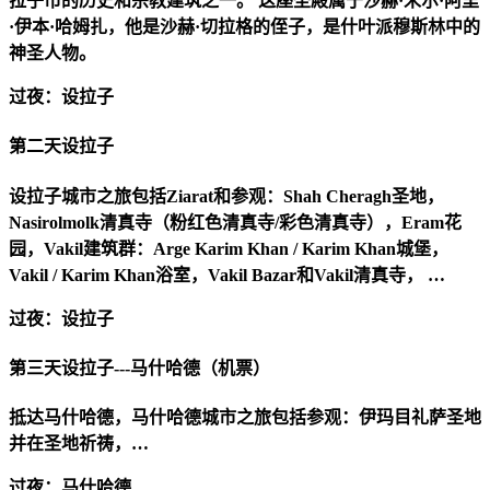
拉子市的历史和宗教建筑之一。 这座圣殿属于沙赫·米尔·阿里
·伊本·哈姆扎，他是沙赫·切拉格的侄子，是什叶派穆斯林中的
神圣人物。
过夜：设拉子
第二天
设拉子
设拉子城市之旅包括Ziarat和参观：Shah Cheragh圣地，
Nasirolmolk清真寺（粉红色清真寺/彩色清真寺），Eram花
园，Vakil建筑群：Arge Karim Khan / Karim Khan城堡，
Vakil / Karim Khan浴室，Vakil Bazar和Vakil清真寺， …
过夜：设拉子
第三天
设拉子---马什哈德（机票）
抵达马什哈德，马什哈德城市之旅包括参观：伊玛目礼萨圣地
并在圣地祈祷，…
过夜：马什哈德