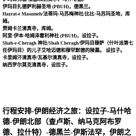
伊玛目扎德萨利赫圣地 (PBUH)，德黑兰。
Hazrat-e Masumeh/法蒂玛·马苏梅神社/比比·马苏玛圣地，库
姆。
贾姆卡兰清真寺，库姆。
阿里·伊本·哈姆泽霍利神社 (PBUH)，设拉子。
Shah-e-Cheragh 神社/Shah Cheragh/伊玛目穆萨（什叶派第七
任伊玛目）的儿子艾哈迈德和穆罕默德的陵墓。 设拉子。
卡里姆汗清真寺/瓦基尔清真寺，设拉子。
纳西罗尔莫克清真寺，设拉子。
行程安排-伊朗经济之旅：设拉子-马什哈
德-伊朗北部（查卢斯、纳马克阿布罗
德、拉什特）-德黑兰-伊斯法罕，伊朗之