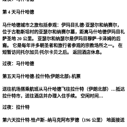
第 4 天
马什哈德
马什哈德城市之旅包括参观：伊玛目扎德·亚瑟尔和纳赛尔，
位于古勒斯坦村的亚瑟尔和纳赛尔墓，距离马什哈德伊玛目礼
萨圣地 20 公里。 亚瑟尔和纳瑟尔是伊玛目穆萨·卡泽姆的后
裔。 它是每年许多朝圣者和旅行者参观的宗教场所之一。 在
短暂访问托尔加贝/托尔卡贝之后。 返回酒店休息。
过夜：马什哈德
第五天
马什哈德-拉什特(伊朗北部)-机票
送往机场搭乘航班从马什哈德飞往拉什特（伊朗北部）…抵达
拉什特市，送往酒店并办理入住手续。 空闲时间…
过夜：拉什特
第六天
拉什特-恰卢斯--纳马克阿布罗德（196 公里） 地面接送