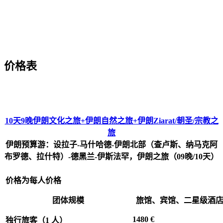
价格表
10天9晚伊朗文化之旅+伊朗自然之旅+伊朗Ziarat/朝圣/宗教之
旅
伊朗预算游：设拉子-马什哈德-伊朗北部（查卢斯、纳马克阿
布罗德、拉什特）-德黑兰-伊斯法罕，伊朗之旅（09晚/10天）
价格为每人价格
团体规模
旅馆、宾馆、二星级酒
1480 €
独行旅客（1 人）