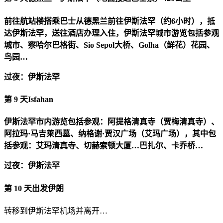
前往航站楼搭乘巴士从德黑兰前往伊斯法罕（约6小时），抵
达伊斯法罕，送往酒店办理入住，伊斯法罕城市游览包括参观
城市、察哈尔巴格街、Sio Sepol大桥、Golha（鲜花）花园、
鸟园…
过夜：伊斯法罕
第 9 天
Isfahan
伊斯法罕市内游览包括参观：阿提格清真寺（贾梅清真寺）、
阿拉玛·马吉莱西墓、纳格谢·贾汉广场（艾玛广场），其中包
括参观：艾玛清真寺、切赫索顿大厦…巴扎尔、卡乔桥…
过夜：伊斯法罕
第 10 天
出发伊朗
转移到伊斯法罕机场并离开…