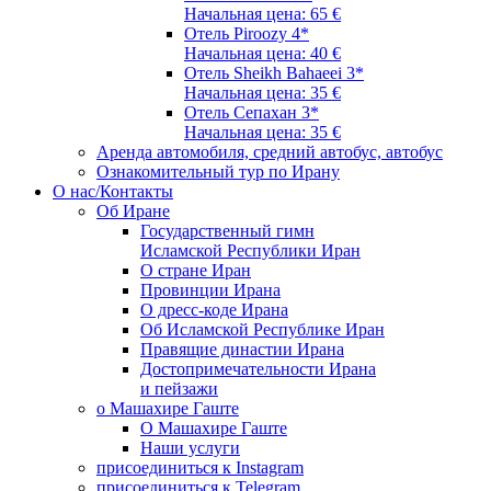
Начальная цена: 65 €
Отель Piroozy 4*
Начальная цена: 40 €
Отель Sheikh Bahaeei 3*
Начальная цена: 35 €
Отель Сепахан 3*
Начальная цена: 35 €
Аренда автомобиля, средний автобус, автобус
Ознакомительный тур по Ирану
О нас/Контакты
Об Иране
Государственный гимн
Исламской Республики Иран
О стране Иран
Провинции Ирана
О дресс-коде Ирана
Об Исламской Республике Иран
Правящие династии Ирана
Достопримечательности Ирана
и пейзажи
о Машахире Гаште
О Машахире Гаште
Наши услуги
присоединиться к Instagram
присоединиться к Telegram