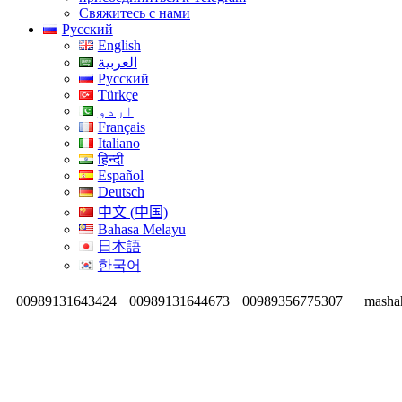
Свяжитесь с нами
Русский
English
العربية
Русский
Türkçe
اردو
Français
Italiano
हिन्दी
Español
Deutsch
中文 (中国)
Bahasa Melayu
日本語
한국어
00989131643424
00989131644673
00989356775307
masha