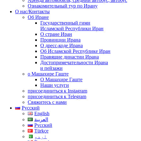
Аренда автомобиля, средний автобус, автобус
Ознакомительный тур по Ирану
О нас/Контакты
Об Иране
Государственный гимн
Исламской Республики Иран
О стране Иран
Провинции Ирана
О дресс-коде Ирана
Об Исламской Республике Иран
Правящие династии Ирана
Достопримечательности Ирана
и пейзажи
о Машахире Гаште
О Машахире Гаште
Наши услуги
присоединиться к Instagram
присоединиться к Telegram
Свяжитесь с нами
Русский
English
العربية
Русский
Türkçe
اردو