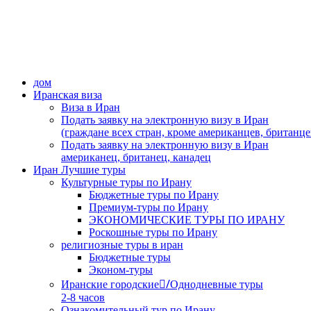
дом
Иранская виза
Виза в Иран
Подать заявку на электронную визу в Иран
(граждане всех стран, кроме американцев, британце
Подать заявку на электронную визу в Иран
американец, британец, канадец
Иран Лучшие туры
Культурные туры по Ирану
Бюджетные туры по Ирану
Премиум-туры по Ирану
ЭКОНОМИЧЕСКИЕ ТУРЫ ПО ИРАНУ
Роскошные туры по Ирану
религиозные туры в иран
Бюджетные туры
Эконом-туры
Иранские городские/ِОднодневные туры
2-8 часов
Ознакомительный тур по Ирану