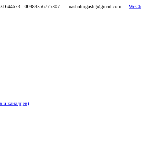
131644673
00989356775307
mashahirgasht@gmail.com
WeCh
в и канадцев)