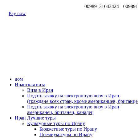
00989131643424
00989
Pay now
дом
Иранская виза
Виза в Иран
Подать заявку на электронную визу в Иран
(граждане всех стран, кроме американцев, британце
Подать заявку на электронную визу в Иран
американец, британец, канадец
Иран Лучшие туры
Культурные туры по Ирану
Бюджетные туры по Ирану
Премиум-туры по Ирану