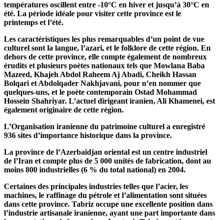
températures oscillent entre -10°C en hiver et jusqu’à 30°C en
été. La période idéale pour visiter cette province est le
printemps et l’été.
Les caractéristiques les plus remarquables d’un point de vue
culturel sont la langue, l’azari, et le folklore de cette région. En
dehors de cette province, elle compte également de nombreux
érudits et plusieurs poètes nationaux tels que Mowlana Baba
Mazeed, Khajeh Abdol Raheem Aj Abadi, Cheikh Hassan
Bolqari et Abdolqader Nakhjavani, pour n’en nommer que
quelques-uns, et le poète contemporain Ostad Mohammad
Hossein Shahriyar. L’actuel dirigeant iranien, Ali Khamenei, est
également originaire de cette région.
L’Organisation iranienne du patrimoine culturel a enregistré
936 sites d’importance historique dans la province.
La province de l’Azerbaïdjan oriental est un centre industriel
de l’Iran et compte plus de 5 000 unités de fabrication, dont au
moins 800 industrielles (6 % du total national) en 2004.
Certaines des principales industries telles que l’acier, les
machines, le raffinage du pétrole et l’alimentation sont situées
dans cette province. Tabriz occupe une excellente position dans
l’industrie artisanale iranienne, ayant une part importante dans