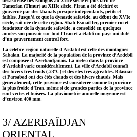
désastreuse des Mongols au XIIIe siècle et plus tard de
Tamerlan (Timur) au XIIIe siècle, l’Iran a été déchiré et
gouverné par des khanats presque indépendants, petits et
faibles. Jusqu’à ce que la dynastie safavide, au début du XVIe
siècle, soit née de cette région. Shah Esmail Ier, premier roi et
fondateur de la dynastie safavide, a consolidé en quelques
années son pouvoir sur tout l’Iran et a établi un pays uni doté
d’un gouvernement central fort.
La célèbre région naturelle d’Ardabil est celle des montagnes
Sabalan. La majorité de la population de la province d’Ardebil
est composée d’Azerbaïdjanais. La météo dans la province
d’Ardabil varie considérablement. La ville d’Ardabil connaît
des hivers très froids (-23°C) et des étés très agréables. Bilasuar
et Parsabad ont des étés chauds et des hivers chauds. Mais
généralement, cette province est considérée comme la province
la plus froide d’Iran, même si de grandes parties de la province
sont vertes et boisées. La pluviométrie annuelle moyenne est
d’environ 400 mm.
3/
AZERBAÏDJAN
ORIENTAL