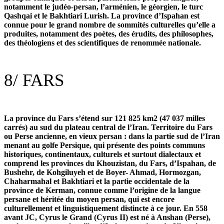
notamment le judéo-persan, l’arménien, le géorgien, le turc
Qashqai et le Bakhtiari Lurish. La province d’Ispahan est
connue pour le grand nombre de sommités culturelles qu’elle a
produites, notamment des poètes, des érudits, des philosophes,
des théologiens et des scientifiques de renommée nationale.
8/
FARS
La province du Fars s’étend sur 121 825 km2 (47 037 milles
carrés) au sud du plateau central de l’Iran. Territoire du Fars
ou Perse ancienne, en vieux persan : dans la partie sud de l’Iran
menant au golfe Persique, qui présente des points communs
historiques, continentaux, culturels et surtout dialectaux et
comprend les provinces du Khouzistan, du Fars, d’Ispahan, de
Bushehr, de Kohgiluyeh et de Boyer- Ahmad, Hormozgan,
Chaharmahal et Bakhtiari et la partie occidentale de la
province de Kerman, connue comme l’origine de la langue
persane et héritée du moyen persan, qui est encore
culturellement et linguistiquement distincte à ce jour. En 558
avant JC, Cyrus le Grand (Cyrus II) est né à Anshan (Perse),