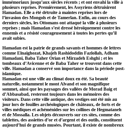
immémoriaux jusqu’aux siècles récents ; et ont envahi la ville à
plusieurs reprises. Premièrement, les Assyriens détruisirent
Hamadan. Elle a été détruite à maintes reprises lors de
l’invasion des Mongols et de Tamerlan. Enfin, au cours des
derniers siècles, les Ottomans ont attaqué la ville à plusieurs
reprises ; mais Hamadan s’est dressé héroïquement contre les
ennemis et a résisté courageusement à toutes les pertes qu’il
avait subies.
Hamadan est la patrie de grands savants et hommes de lettres
comme Elnaighozat, Khajeh Rashidoddin Fazlollah, Adham
Hamadani, Baba Taher Orian et Mirzadeh Eshghi ; et les
tombeaux d’Avicenne et de Baba Taher se trouvent dans cette
ville. Hamadan a conservé son importance dans la période post-
islamique.
Hamadan est une ville au climat doux en été. Sa beauté
naturelle, notamment le mont Alvand et son magnifique
sommet, ainsi que les paysages des vallées de Morad Baig et
d’Abbasabad, resteront toujours dans les mémoires des
visiteurs. Dans cette ville antique, des vestiges ont été mis au
jour lors de fouilles archéologiques de châteaux, de forts et de
villes médiques et achéménides sur les collines de Hegmataneh
et de Mossalla. Les objets découverts sur ces sites, comme des
tablettes, des assiettes d’or et d’argent et des outils, constituent
aujourd’hui de grands musées. Pourtant, il existe de nombreux