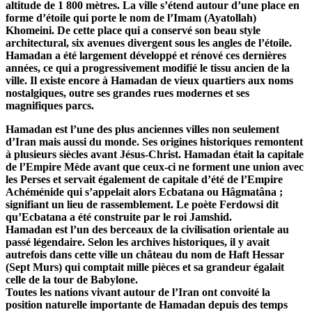
altitude de 1 800 mètres. La ville s’étend autour d’une place en
forme d’étoile qui porte le nom de l’Imam (Ayatollah)
Khomeini. De cette place qui a conservé son beau style
architectural, six avenues divergent sous les angles de l’étoile.
Hamadan a été largement développé et rénové ces dernières
années, ce qui a progressivement modifié le tissu ancien de la
ville. Il existe encore à Hamadan de vieux quartiers aux noms
nostalgiques, outre ses grandes rues modernes et ses
magnifiques parcs.
Hamadan est l’une des plus anciennes villes non seulement
d’Iran mais aussi du monde. Ses origines historiques remontent
à plusieurs siècles avant Jésus-Christ. Hamadan était la capitale
de l’Empire Mède avant que ceux-ci ne forment une union avec
les Perses et servait également de capitale d’été de l’Empire
Achéménide qui s’appelait alors Ecbatana ou Hâgmatâna ;
signifiant un lieu de rassemblement. Le poète Ferdowsi dit
qu’Ecbatana a été construite par le roi Jamshid.
Hamadan est l’un des berceaux de la civilisation orientale au
passé légendaire. Selon les archives historiques, il y avait
autrefois dans cette ville un château du nom de Haft Hessar
(Sept Murs) qui comptait mille pièces et sa grandeur égalait
celle de la tour de Babylone.
Toutes les nations vivant autour de l’Iran ont convoité la
position naturelle importante de Hamadan depuis des temps