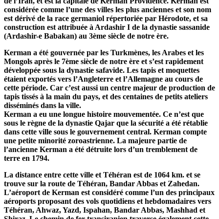
de l’Iran, et est la capitale de Kerman Providence. Kerman est
considérée comme l’une des villes les plus anciennes et son nom
est dérivé de la race germaniol répertoriée par Hérodote, et sa
construction est attribuée à Ardashir I de la dynastie sassanide
(Ardashir-e Babakan) au 3ème siècle de notre ère.
Kerman a été gouvernée par les Turkmènes, les Arabes et les
Mongols après le 7ème siècle de notre ère et s’est rapidement
développée sous la dynastie safavide. Les tapis et moquettes
étaient exportés vers l’Angleterre et l’Allemagne au cours de
cette période. Car c’est aussi un centre majeur de production de
tapis tissés à la main du pays, et des centaines de petits ateliers
disséminés dans la ville.
Kerman a eu une longue histoire mouvementée. Ce n’est que
sous le règne de la dynastie Qajar que la sécurité a été rétablie
dans cette ville sous le gouvernement central. Kerman compte
une petite minorité zoroastrienne. La majeure partie de
l’ancienne Kerman a été détruite lors d’un tremblement de
terre en 1794.
La distance entre cette ville et Téhéran est de 1064 km. et se
trouve sur la route de Téhéran, Bandar Abbas et Zahedan.
L’aéroport de Kerman est considéré comme l’un des principaux
aéroports proposant des vols quotidiens et hebdomadaires vers
Téhéran, Ahwaz, Yazd, Ispahan, Bandar Abbas, Mashhad et
Shiraz. Le chemin de fer transiranien traverse également cette