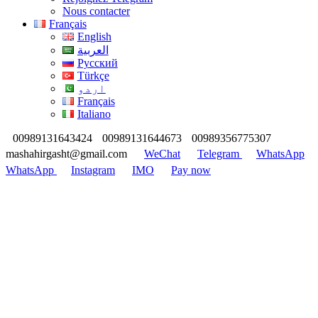
Nous contacter
Français
English
العربية
Русский
Türkçe
اردو
Français
Italiano
00989131643424
00989131644673
00989356775307
mashahirgasht@gmail.com
WeChat
Telegram
WhatsApp
WhatsApp
Instagram
IMO
Pay now