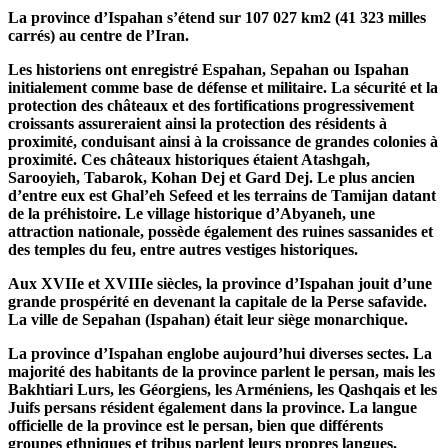
La province d’Ispahan s’étend sur 107 027 km2 (41 323 milles
carrés) au centre de l’Iran.
Les historiens ont enregistré Espahan, Sepahan ou Ispahan
initialement comme base de défense et militaire. La sécurité et la
protection des châteaux et des fortifications progressivement
croissants assureraient ainsi la protection des résidents à
proximité, conduisant ainsi à la croissance de grandes colonies à
proximité. Ces châteaux historiques étaient Atashgah,
Sarooyieh, Tabarok, Kohan Dej et Gard Dej. Le plus ancien
d’entre eux est Ghal’eh Sefeed et les terrains de Tamijan datant
de la préhistoire. Le village historique d’Abyaneh, une
attraction nationale, possède également des ruines sassanides et
des temples du feu, entre autres vestiges historiques.
Aux XVIIe et XVIIIe siècles, la province d’Ispahan jouit d’une
grande prospérité en devenant la capitale de la Perse safavide.
La ville de Sepahan (Ispahan) était leur siège monarchique.
La province d’Ispahan englobe aujourd’hui diverses sectes. La
majorité des habitants de la province parlent le persan, mais les
Bakhtiari Lurs, les Géorgiens, les Arméniens, les Qashqais et les
Juifs persans résident également dans la province. La langue
officielle de la province est le persan, bien que différents
groupes ethniques et tribus parlent leurs propres langues,