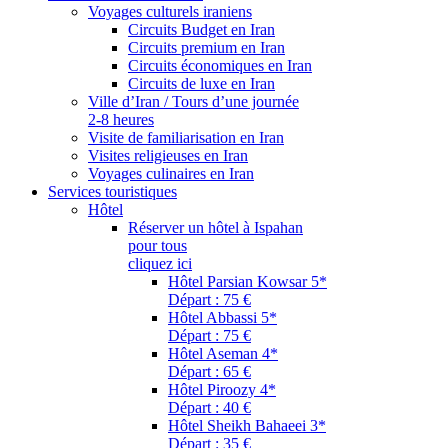
Voyages culturels iraniens
Circuits Budget en Iran
Circuits premium en Iran
Circuits économiques en Iran
Circuits de luxe en Iran
Ville d’Iran / Tours d’une journée
2-8 heures
Visite de familiarisation en Iran
Visites religieuses en Iran
Voyages culinaires en Iran
Services touristiques
Hôtel
Réserver un hôtel à Ispahan
pour tous
cliquez ici
Hôtel Parsian Kowsar 5*
Départ : 75 €
Hôtel Abbassi 5*
Départ : 75 €
Hôtel Aseman 4*
Départ : 65 €
Hôtel Piroozy 4*
Départ : 40 €
Hôtel Sheikh Bahaeei 3*
Départ : 35 €