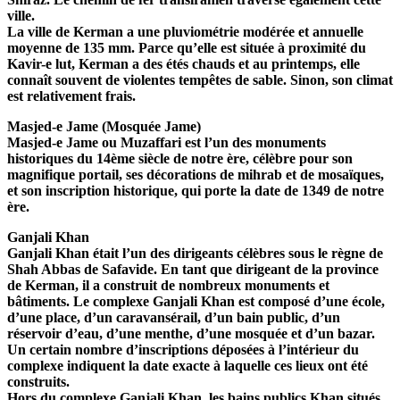
ville.
La ville de Kerman a une pluviométrie modérée et annuelle
moyenne de 135 mm. Parce qu’elle est située à proximité du
Kavir-e lut, Kerman a des étés chauds et au printemps, elle
connaît souvent de violentes tempêtes de sable. Sinon, son climat
est relativement frais.
Masjed-e Jame (Mosquée Jame)
Masjed-e Jame ou Muzaffari est l’un des monuments
historiques du 14ème siècle de notre ère, célèbre pour son
magnifique portail, ses décorations de mihrab et de mosaïques,
et son inscription historique, qui porte la date de 1349 de notre
ère.
Ganjali Khan
Ganjali Khan était l’un des dirigeants célèbres sous le règne de
Shah Abbas de Safavide. En tant que dirigeant de la province
de Kerman, il a construit de nombreux monuments et
bâtiments. Le complexe Ganjali Khan est composé d’une école,
d’une place, d’un caravansérail, d’un bain public, d’un
réservoir d’eau, d’une menthe, d’une mosquée et d’un bazar.
Un certain nombre d’inscriptions déposées à l’intérieur du
complexe indiquent la date exacte à laquelle ces lieux ont été
construits.
Hors du complexe Ganjali Khan, les bains publics Khan situés