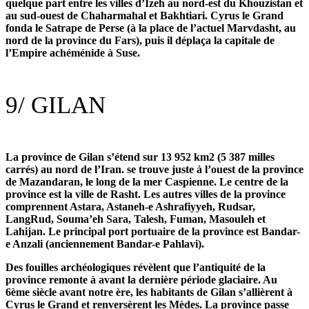
quelque part entre les villes d’Izeh au nord-est du Khouzistan et
au sud-ouest de Chaharmahal et Bakhtiari. Cyrus le Grand
fonda le Satrape de Perse (à la place de l’actuel Marvdasht, au
nord de la province du Fars), puis il déplaça la capitale de
l’Empire achéménide à Suse.
9/
GILAN
La province de Gilan s’étend sur 13 952 km2 (5 387 milles
carrés) au nord de l’Iran. se trouve juste à l’ouest de la province
de Mazandaran, le long de la mer Caspienne. Le centre de la
province est la ville de Rasht. Les autres villes de la province
comprennent Astara, Astaneh-e Ashrafiyyeh, Rudsar,
LangRud, Souma’eh Sara, Talesh, Fuman, Masouleh et
Lahijan. Le principal port portuaire de la province est Bandar-
e Anzali (anciennement Bandar-e Pahlavi).
Des fouilles archéologiques révèlent que l’antiquité de la
province remonte à avant la dernière période glaciaire. Au
6ème siècle avant notre ère, les habitants de Gilan s’allièrent à
Cyrus le Grand et renversèrent les Mèdes. La province passe