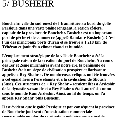
5/
BUSHEHR
Bouchehr, ville du sud-ouest de l’Iran, située au bord du golfe
Persique dans une vaste plaine longeant la région côtière,
capitale de la province de Bouchehr. Bushehr est un important
port de pêche et de commerce (appelé Bandar-e Bushehr). C’est
l’un des principaux ports d’Iran et se trouve à 1 218 km. de
Téhéran et jouit d’un climat chaud et humide.
L’emplacement stratégique de la ville de Bouchehr a été la
principale raison de la création du port de Bouchehr. Au cours
des 1er et 2ème millénaires avant notre ère, la péninsule de
Bushehr était un siège de civilisation prospère et florissante
appelée « Rey Shahr ». De nombreuses reliques ont été trouvées
à cet égard liées à l’ère élamite et à la civilisation de Shoush
(Suse). Ces structures de « Rey Shahr » seraient liées à Ardeshir
de la dynastie sassanide et « Rey Shahr » était autrefois connu
sous le nom de Ram Ardeshir. Ainsi, au fil du temps, on l’a
appelé Rey Shahr, puis Bushehr.
Il est évident que le golfe Persique et par conséquent la province
de Bouchehr jouissent d’une situation commerciale
remarquable en plus de sa situation militaire remarquable.