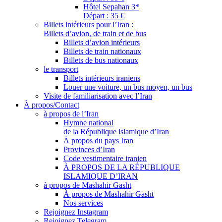
Hôtel Sepahan 3*
Départ : 35 €
Billets intérieurs pour l’Iran :
Billets d’avion, de train et de bus
Billets d’avion intérieurs
Billets de train nationaux
Billets de bus nationaux
le transport
Billets intérieurs iraniens
Louer une voiture, un bus moyen, un bus
Visite de familiarisation avec l’Iran
À propos/Contact
à propos de l’Iran
Hymne national
de la République islamique d’Iran
À propos du pays Iran
Provinces d’Iran
Code vestimentaire iranien
À PROPOS DE LA RÉPUBLIQUE
ISLAMIQUE D’IRAN
à propos de Mashahir Gasht
À propos de Mashahir Gasht
Nos services
Rejoignez Instagram
Rejoignez Telegram