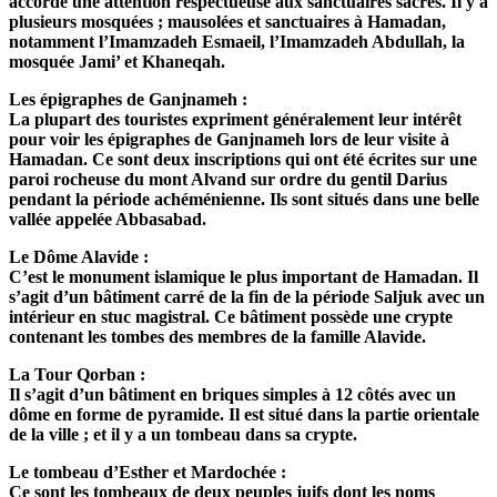
accordé une attention respectueuse aux sanctuaires sacrés. Il y a
plusieurs mosquées ; mausolées et sanctuaires à Hamadan,
notamment l’Imamzadeh Esmaeil, l’Imamzadeh Abdullah, la
mosquée Jami’ et Khaneqah.
Les épigraphes de Ganjnameh :
La plupart des touristes expriment généralement leur intérêt
pour voir les épigraphes de Ganjnameh lors de leur visite à
Hamadan. Ce sont deux inscriptions qui ont été écrites sur une
paroi rocheuse du mont Alvand sur ordre du gentil Darius
pendant la période achéménienne. Ils sont situés dans une belle
vallée appelée Abbasabad.
Le Dôme Alavide :
C’est le monument islamique le plus important de Hamadan. Il
s’agit d’un bâtiment carré de la fin de la période Saljuk avec un
intérieur en stuc magistral. Ce bâtiment possède une crypte
contenant les tombes des membres de la famille Alavide.
La Tour Qorban :
Il s’agit d’un bâtiment en briques simples à 12 côtés avec un
dôme en forme de pyramide. Il est situé dans la partie orientale
de la ville ; et il y a un tombeau dans sa crypte.
Le tombeau d’Esther et Mardochée :
Ce sont les tombeaux de deux peuples juifs dont les noms