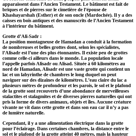
apparaissent dans l’Ancien Testament. Le bâtiment est fait de
briques et de pierres sur le cimetière de l’épouse de
Khashayarshah (Esther) et de son oncle (Mardochée). Il y a des
caisses en bois antiques et des manuscrits de l’Ancien Testament
à l’intérieur du bâtiment.
Grotte d’Ali-Sadr :
La position montagneuse de Hamadan a conduit à la formation
de nombreuses et belles grottes dont, selon les spécialistes,
l’Alisadr est l’une des plus étonnantes. Il existe peu de grottes
comme celle-ci ailleurs dans le monde. La population locale
l’appelle parfois Alisadr ou Alisad. Située à 60 kilomètres au
nord de Hamadan, Alisadr est une vaste grotte qui contient un
lac et un labyrinthe de chambres le long duquel on peut
naviguer sur des dizaines de kilomètres. L’eau claire du lac a
plusieurs mètres de profondeur et les parois, le sol et le plafond
de la grotte sont recouverts d’une abondance de merveilleuses
stalactites et stalagmites et de diverses pierres naturelles qui ont
pris la forme de divers animaux, objets et îles. Aucune créature
vivante ne vit dans cette grotte et dans son eau car il n’y a pas
de lumière naturelle.
Cependant, il y a une alimentation électrique dans la grotte
pour l’éclairage. Dans certaines chambres, la distance entre le
sol et le plafond de la grotte atteint 40 mètres, mais la hauteur