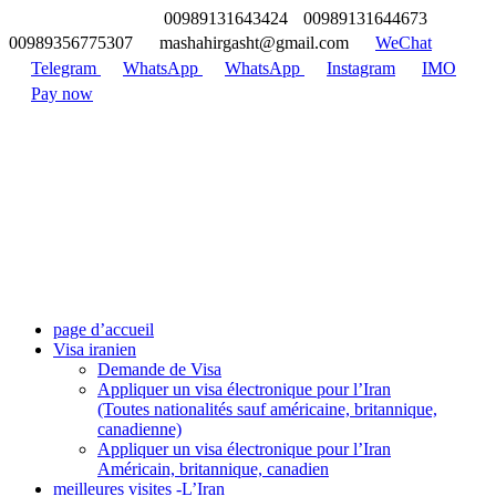
00989131643424
00989131644673
00989356775307
mashahirgasht@gmail.com
WeChat
Telegram
WhatsApp
WhatsApp
Instagram
IMO
Pay now
page d’accueil
Visa iranien
Demande de Visa
Appliquer un visa électronique pour l’Iran
(Toutes nationalités sauf américaine, britannique,
canadienne)
Appliquer un visa électronique pour l’Iran
Américain, britannique, canadien
meilleures visites -L’Iran