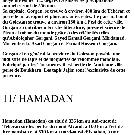
moyenne est de 18,2 degrés Celsius et les précipitations
annuelles sont de 556 mm.
Sa capitale, Gorgan, se trouve à environ 400 km de Téhéran et
possède un aéroport et plusieurs universités. Le parc national
du Golestan se trouve à environ 150 km à l’est de cette ville.
Gorgan a contribué à la riche littérature, poésie et science de
l’Iran et même du monde grâce à des célébrités telles
qu’Abdolqaher Gorgani, Sayed Esmail Gorgani, Mirdamad,
Mirfenderski, Asad Gorgani et Esmail Hosseini Gorgani.
Gorgan et en général la province du Golestan possède une
industrie de tapis et de moquettes de renommée mondiale.
Fabriqué par les Turkmènes, il est hérité de l’ancienne ville
perse de Boukhara. Les tapis Jajim sont l’exclusivité de cette
province.
11/
HAMADAN
Hamadan (Hamedan) est situé à 336 km au sud-ouest de
Téhéran sur les pentes du mont Alvand, à 190 km à l’est de
Kermanshah et à 530 km au nord-ouest d’Ispahan, à une