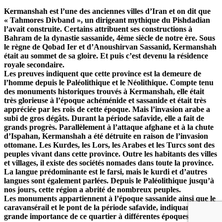
Kermanshah est l’une des anciennes villes d’Iran et on dit que
« Tahmores Divband », un dirigeant mythique du Pishdadian
l’avait construite. Certains attribuent ses constructions à
Bahram de la dynastie sassanide, 4ème siècle de notre ère. Sous
le règne de Qobad Ier et d’Anoushirvan Sassanid, Kermanshah
était au sommet de sa gloire. Et puis c’est devenu la résidence
royale secondaire.
Les preuves indiquent que cette province est la demeure de
l’homme depuis le Paléolithique et le Néolithique. Compte tenu
des monuments historiques trouvés à Kermanshah, elle était
très glorieuse à l’époque achéménide et sassanide et était très
appréciée par les rois de cette époque. Mais l’invasion arabe a
subi de gros dégâts. Durant la période safavide, elle a fait de
grands progrès. Parallèlement à l’attaque afghane et à la chute
d’Ispahan, Kermanshah a été détruite en raison de l’invasion
ottomane. Les Kurdes, les Lors, les Arabes et les Turcs sont des
peuples vivant dans cette province. Outre les habitants des villes
et villages, il existe des sociétés nomades dans toute la province.
La langue prédominante est le farsi, mais le kurdi et d’autres
langues sont également parlées. Depuis le Paléolithique jusqu’à
nos jours, cette région a abrité de nombreux peuples.
Les monuments appartiennent à l’époque sassanide ainsi que le
caravansérail et le pont de la période safavide, indiquant la
grande importance de ce quartier à différentes époques.